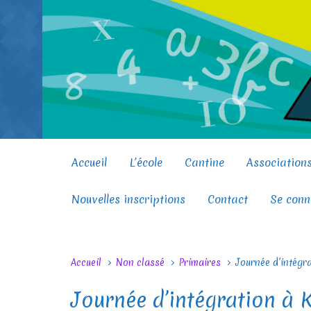
Skip to main content
Accueil
L’école
Cantine
Association
Nouvelles inscriptions
Contact
Se conn
Accueil
Non classé
Primaires
Journée d’intégr
Journée d’intégration à 