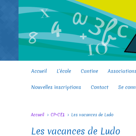
Skip to main content
Accueil
L’école
Cantine
Association
Nouvelles inscriptions
Contact
Se conn
Accueil
CP-CE1
Les vacances de Ludo
Les vacances de Ludo