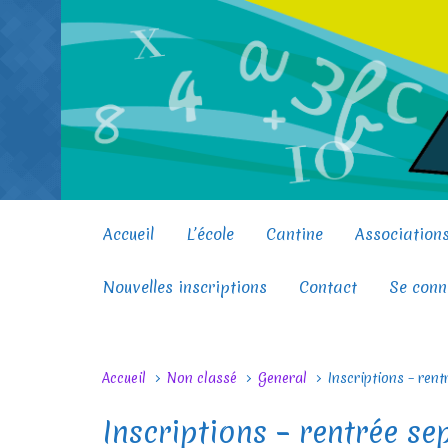
Skip to main content
Accueil
L’école
Cantine
Association
Nouvelles inscriptions
Contact
Se conn
Accueil
Non classé
General
Inscriptions – ren
Inscriptions – rentrée s