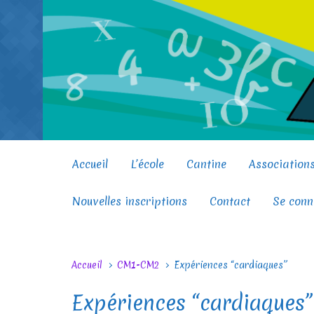
Skip to main content
Accueil
L’école
Cantine
Association
Nouvelles inscriptions
Contact
Se conn
Accueil
CM1-CM2
Expériences “cardiaques”
Expériences “cardiaques”