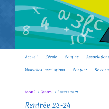
Skip to main content
Accueil
L’école
Cantine
Association
Nouvelles inscriptions
Contact
Se conn
Accueil
General
Rentrée 23-24
Rentrée 23-24