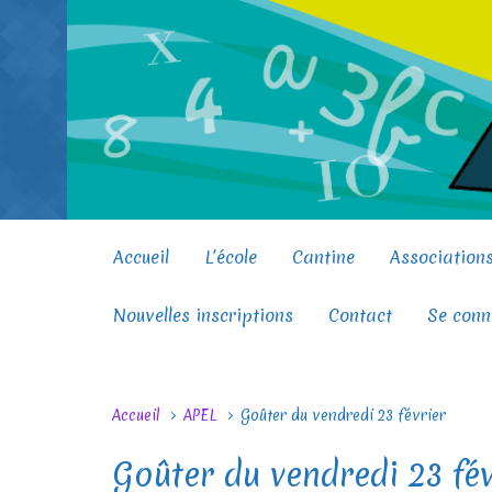
Skip to main content
Accueil
L’école
Cantine
Association
Nouvelles inscriptions
Contact
Se conn
Accueil
APEL
Goûter du vendredi 23 février
Goûter du vendredi 23 fév