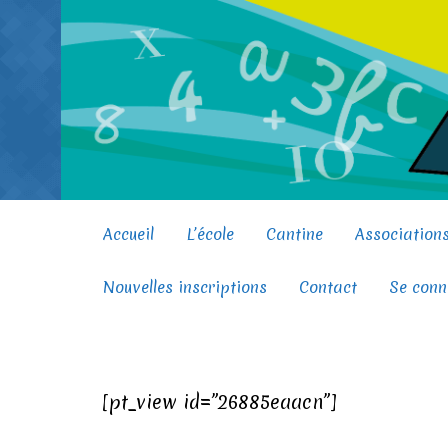
Skip to main content
Accueil
L’école
Cantine
Association
Nouvelles inscriptions
Contact
Se conn
[pt_view id=”26885eaacn”]