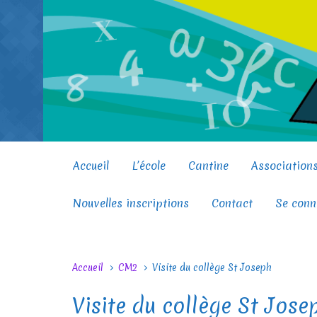
Skip to main content
Accueil
L’école
Cantine
Association
Nouvelles inscriptions
Contact
Se conn
Accueil
CM2
Visite du collège St Joseph
Visite du collège St Jose