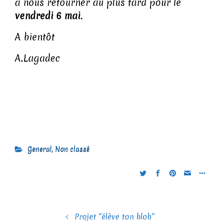
à nous retourner au plus tard pour le
vendredi 6 mai
.
A bientôt
A.Lagadec
General
,
Non classé
Projet “élève ton blob”