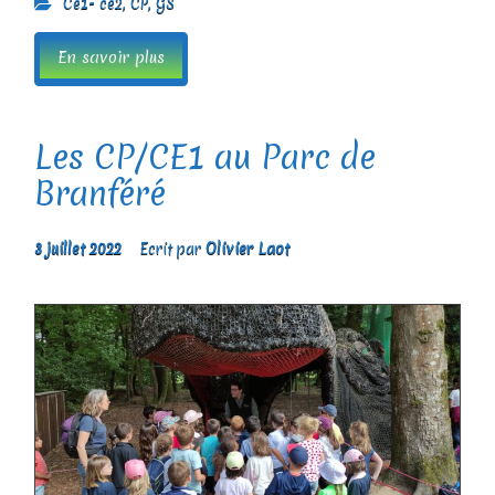
Ce1- ce2
,
CP
,
GS
En savoir plus
Les CP/CE1 au Parc de
Branféré
3 juillet 2022
Ecrit par
Olivier Laot